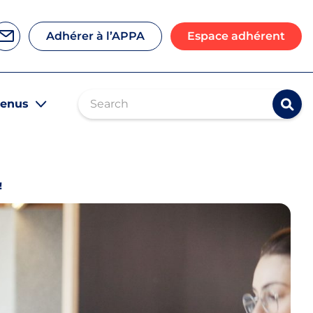
Adhérer à l’APPA
Espace adhérent
Contactez-nous
Search
venus
Rec
!