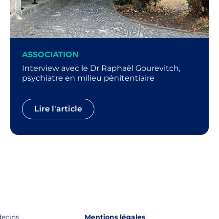
ASSOCIATION
Interview avec le Dr Raphaël Gourevitch,
psychiatre en milieu pénitentiaire
Lire l'article
decins
Mentions légales