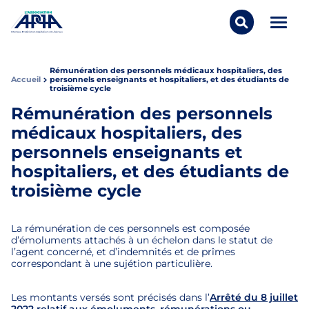
Aller au contenu
Panneau de gestion des cookies
Ouvrir/
Rechercher..
APPA Asso
Rémunération des personnels médicaux hospitaliers, des
Accueil
personnels enseignants et hospitaliers, et des étudiants de
troisième cycle
Rémunération des personnels
médicaux hospitaliers, des
personnels enseignants et
hospitaliers, et des étudiants de
troisième cycle
La rémunération de ces personnels est composée
d’émoluments attachés à un échelon dans le statut de
l’agent concerné, et d’indemnités et de prîmes
correspondant à une sujétion particulière.
Les montants versés sont précisés dans l’
Arrêté du 8 juillet