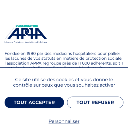
Fondée en 1980 par des médecins hospitaliers pour pallier
les lacunes de vos statuts en matière de protection sociale,
l’association APPA regroupe près de 11 000 adhérents, soit 1
praticien hospitalier sur 5 sur l’ensemble du territoire.
Ce site utilise des cookies et vous donne le
Mentions légales
contrôle sur ceux que vous souhaitez activer
TOUT ACCEPTER
TOUT REFUSER
Nous retrouver sur LinkedIn
Nous retrouver sur Instagram
Nous retrouver sur 
Contactez-nous
Personnaliser