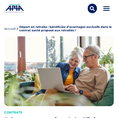
Aller au contenu
Panneau de gestion des cookies
Ouvrir/
Rechercher..
APPA Asso
Départ en retraite : bénéficiez d’avantages exclusifs dans le
Accueil
contrat santé proposé aux retraités !
CONTRATS