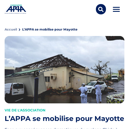
Aller au contenu
Panneau de gestion des cookies
Ouvrir/
Rechercher..
APPA Asso
Accueil
L’APPA se mobilise pour Mayotte
VIE DE L'ASSOCIATION
L’APPA se mobilise pour Mayotte