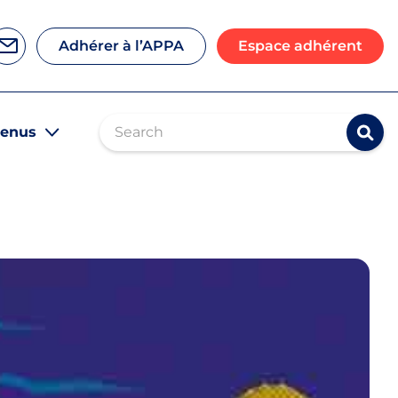
Adhérer à l’APPA
Espace adhérent
Contactez-nous
Search
venus
Rec