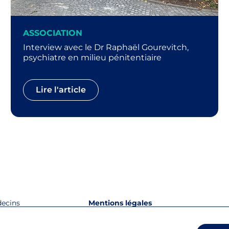
ASSOCIATION
Interview avec le Dr Raphaël Gourevitch,
psychiatre en milieu pénitentiaire
Lire l'article
decins
Mentions légales
 lacunes de vos
tion sociale,
 près de 11 000