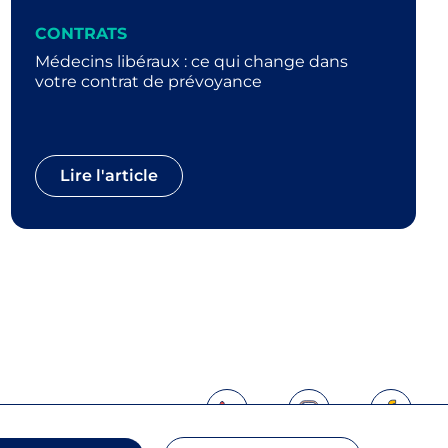
CONTRATS
Médecins libéraux : ce qui change dans
votre contrat de prévoyance
Lire l'article
Nous retrouver sur Lin
Nous retrouver
Nous 