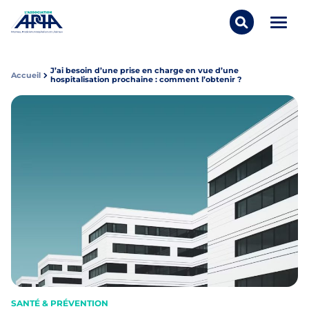
Aller au contenu
Panneau de gestion des cookies
Ouvrir/
Rechercher..
APPA Asso
J’ai besoin d’une prise en charge en vue d’une
Accueil
hospitalisation prochaine : comment l’obtenir ?
SANTÉ & PRÉVENTION