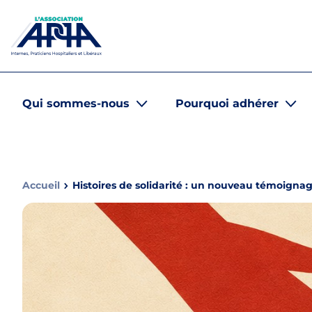
Aller au contenu
Panneau de gestion des cookies
APPA Asso
Qui sommes-nous
Pourquoi adhérer
Accueil
Histoires de solidarité : un nouveau témoignag