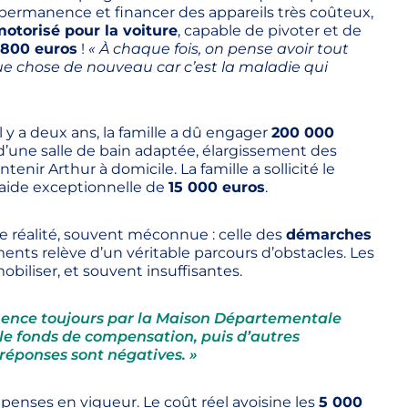
permanence et financer des appareils très coûteux,
otorisé pour la voiture
, capable de pivoter et de
 800 euros
!
« À chaque fois, on pense avoir tout
lque chose de nouveau car c’est la maladie qui
y a deux ans, la famille a dû engager
200 000
n d’une salle de bain adaptée, élargissement des
nir Arthur à domicile. La famille a sollicité le
 aide exceptionnelle de
15 000 euros
.
e réalité, souvent méconnue : celle des
démarches
ents relève d’un véritable parcours d’obstacles. Les
obiliser, et souvent insuffisantes.
ommence toujours par la Maison Départementale
e fonds de compensation, puis d
’
autres
réponses sont négatives. »
dépenses en vigueur. Le coût réel avoisine les
5 000