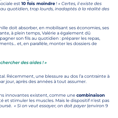
ociale est
10 fois moindre
!
« Certes, il existe des
au quotidien, trop lourds, inadaptés à la réalité des
mille doit absorber, en mobilisant ses économies, ses
nte, à plein temps, Valérie a également dû
ner son fils au quotidien : préparer les repas,
cements… et, en parallèle, monter les dossiers de
chercher des aides ! »
ntal. Récemment, une blessure au dos l’a contrainte à
par jour, après des années à tout assumer.
ions innovantes existent, comme une
combinaison
é et stimuler les muscles. Mais le dispositif n’est pas
boursé.
« Si on veut essayer, on doit payer
(environ 9